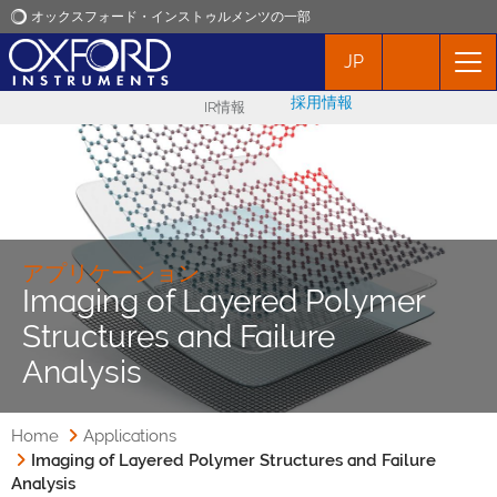
オックスフォード・インストゥルメンツの一部
JP
オックスフォード・インストゥルメンツ
採用情報
IR情報
アプリケーション
プロダクト
ニュース
アプリケーション
Imaging of Layered Polymer
Structures and Failure
イベント
Analysis
お問い合わせ
Home
Applications
Imaging of Layered Polymer Structures and Failure
Analysis