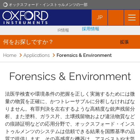
オックスフォード・インストゥルメンツの一部
JP
オックスフォード・インストゥルメンツ
採用情報
IR情報
アプリケーション
何をお探しですか？
拡張
Home
Applications
Forensics & Environment
プロダクト
Forensics & Environment
ニュース
イベント
法医学検査や環境条件の把握を正しく実施するためには微
量の物質を正確に、かつトレーサブルに分析しなければな
りません。有罪判決を左右するような高精度な銃声残留分
お問い合わせ
析、また塗料、ガラス片、土壌残留物および違法物質など
の痕跡証明などの応用分野で、オックスフォード・インス
トゥルメンツのシステムは信頼できる結果を国際基準の品
質で提供します。その高感度な機器は、アスベストや大気